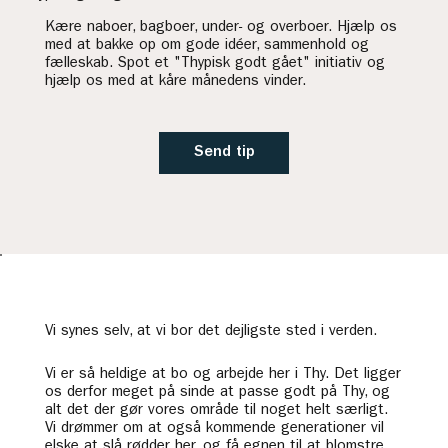
​Kære naboer, bagboer, under- og overboer. Hjælp os
med at bakke op om gode idéer, sammenhold og
fælleskab. Spot et "Thypisk godt gået" initiativ og
hjælp os med at kåre månedens vinder.
Send tip
Vi synes selv, at vi bor det dejligste sted i verden.
Vi er så heldige at bo og arbejde her i Thy. Det ligger
os derfor meget på sinde at passe godt på Thy, og
alt det der gør vores område til noget helt særligt.
Vi drømmer om at også kommende generationer vil
elske at slå rødder her, og få egnen til at blomstre