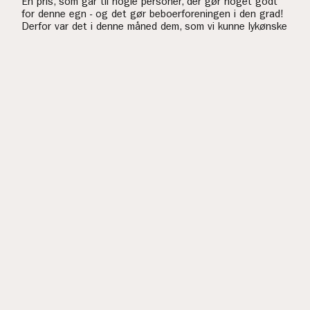
En pris, som går til nogle personer, der gør noget godt
for denne egn - og det gør beboerforeningen i den grad!
Derfor var det i denne måned dem, som vi kunne lykønske